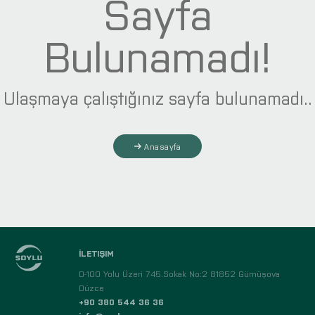
Sayfa
Bulunamadı!
Ulaşmaya çalıştığınız sayfa bulunamadı..
Anasayfa
İLETIŞIM
D-100 Yolu Üzeri 745.Sokak No:2 81852 Gümüşova
Düzce
+90 380 544 36 36