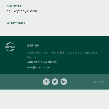
E-POSTA
pe.ukr@soylu.com
WHATSAPP
İLETIŞIM
D-100 Yolu Üzeri 745.Sokak No:2 81852 Gümüşova
Düzce
+90 380 544 36 36
info@soylu.com
©2026